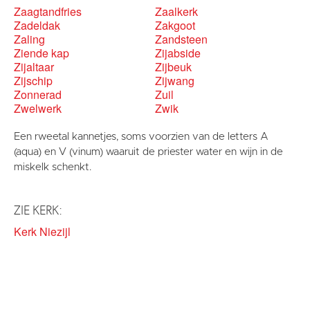
Zaagtandfries
Zaalkerk
Zadeldak
Zakgoot
Zaling
Zandsteen
Ziende kap
Zijabside
Zijaltaar
Zijbeuk
Zijschip
Zijwang
Zonnerad
Zuil
Zwelwerk
Zwik
Een rweetal kannetjes, soms voorzien van de letters A
(aqua) en V (vinum) waaruit de priester water en wijn in de
miskelk schenkt.
ZIE KERK:
Kerk Niezijl