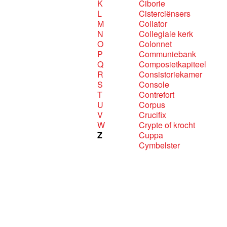
K
Ciborie
L
Cisterciënsers
M
Collator
N
Collegiale kerk
O
Colonnet
P
Communiebank
Q
Composietkapiteel
R
Consistoriekamer
S
Console
T
Contrefort
U
Corpus
V
Crucifix
W
Crypte of krocht
Z
Cuppa
Cymbelster