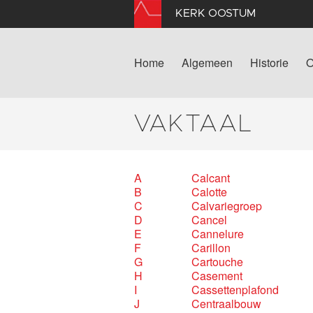
KERK OOSTUM
Home
Algemeen
Historie
O
VAKTAAL
A
Calcant
B
Calotte
C
Calvariegroep
D
Cancel
E
Cannelure
F
Carillon
G
Cartouche
H
Casement
I
Cassettenplafond
J
Centraalbouw