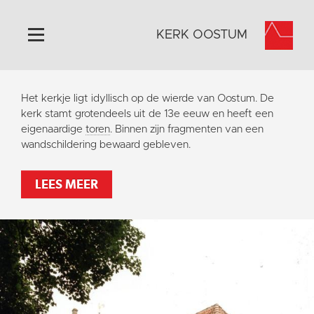
KERK OOSTUM
Home
Het kerkje ligt idyllisch op de wierde van Oostum. De
Algemeen
kerk stamt grotendeels uit de 13e eeuw en heeft een
eigenaardige
toren
. Binnen zijn fragmenten van een
Historie
wandschildering bewaard gebleven.
Omgeving
Activiteiten
LEES MEER
Steun ons
Contact
Vaktaal