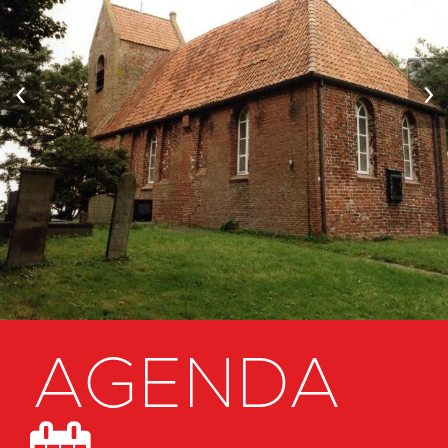
‹
›
AGENDA