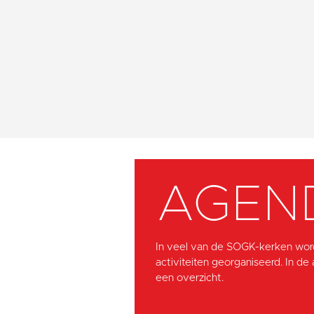
AGEN
In veel van de SOGK-kerken wor
activiteiten georganiseerd. In de
een overzicht.