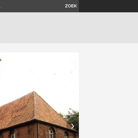
ZOEK
›