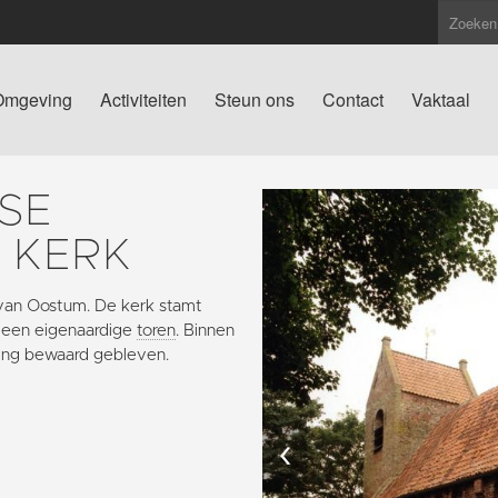
Omgeving
Activiteiten
Steun ons
Contact
Vaktaal
SE
 KERK
e van Oostum. De kerk stamt
t een eigenaardige
toren
. Binnen
ring bewaard gebleven.
‹